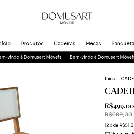
nício
Produtos
Cadeiras
Mesas
Banquet
à Domusart Móveis
Bem-vindo à Domusart Móveis
Bem-
Início
.
CADE
CADEI
R$499,00
R$689,00
12
x de
R$51,3
Ver mais d