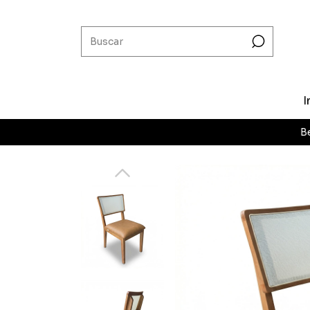
I
Bem-vindo 