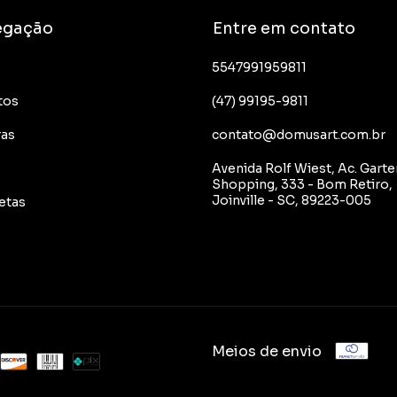
egação
Entre em contato
5547991959811
tos
(47) 99195-9811
ras
contato@domusart.com.br
s
Avenida Rolf Wiest, Ac. Garte
Shopping, 333 - Bom Retiro,
Joinville - SC, 89223-005
etas
Meios de envio