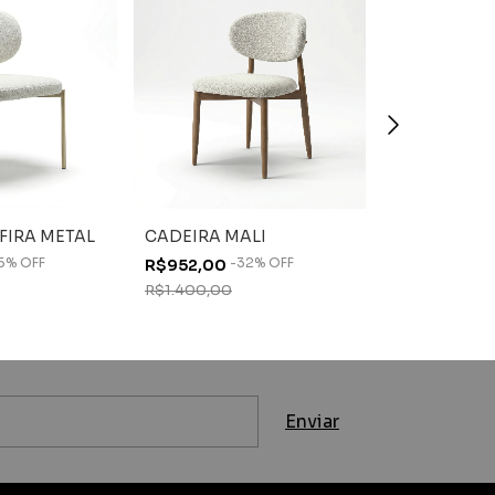
FIRA METAL
CADEIRA MALI
CADEIRA D
5
%
OFF
-
32
%
OFF
-
R$952,00
R$836,00
R$1.400,00
R$1.050,00