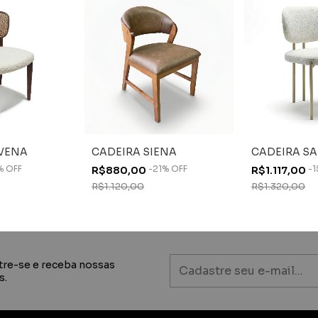
AVENA
CADEIRA SIENA
CADEIRA SA
%
OFF
-
21
%
OFF
-
1
R$880,00
R$1.117,00
R$1.120,00
R$1.320,00
tre-se e receba nossas
s.