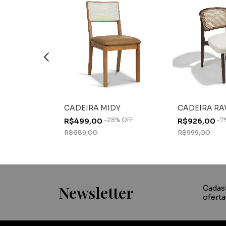
YORK
CADEIRA MIDY
CADEIRA R
%
OFF
-
28
%
OFF
-
7
R$499,00
R$926,00
R$689,00
R$999,00
Newsletter
Cadas
oferta