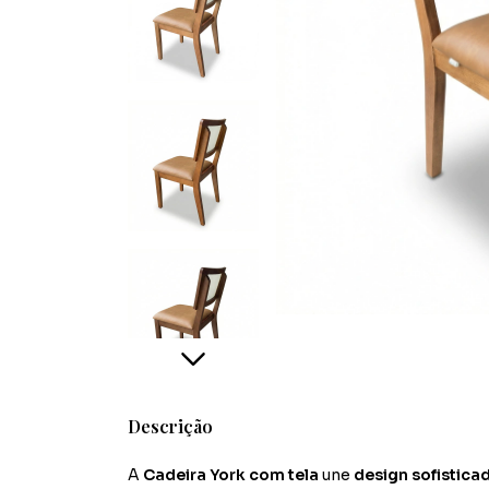
Descrição
A
Cadeira York com tela
une
design sofisticad