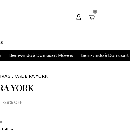
0
as
vindo à Domusart Móveis
Bem-vindo à Domusart Móveis
IRAS
.
CADEIRA YORK
RA YORK
-
28
%
OFF
3
etalhes