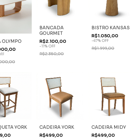
BANCADA
BISTRO KANSAS
GOURMET
R$1.050,00
-
47
%
OFF
 OLYMPO
R$2.100,00
-
11
%
OFF
R$1.999,00
900,00
R$2.350,00
FF
000,00
UETA YORK
CADEIRA YORK
CADEIRA MIDY
9,00
R$499,00
R$499,00