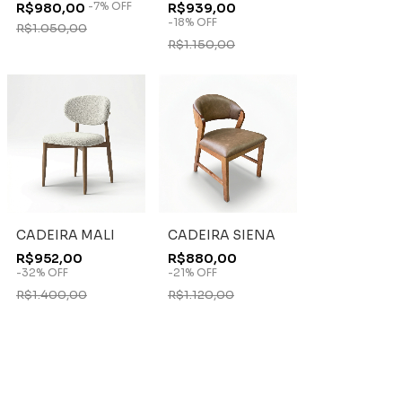
-
7
%
OFF
R$980,00
R$939,00
-
18
%
OFF
R$1.050,00
R$1.150,00
CADEIRA MALI
CADEIRA SIENA
R$952,00
R$880,00
-
32
%
OFF
-
21
%
OFF
R$1.400,00
R$1.120,00