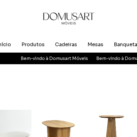
nício
Produtos
Cadeiras
Mesas
Banquet
Bem-vindo à Domusart Móveis
Bem-vindo à Domusar