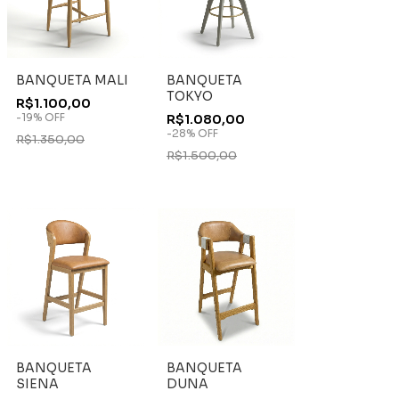
BANQUETA MALI
BANQUETA
TOKYO
R$1.100,00
-
19
%
OFF
R$1.080,00
-
28
%
OFF
R$1.350,00
R$1.500,00
BANQUETA
BANQUETA
SIENA
DUNA