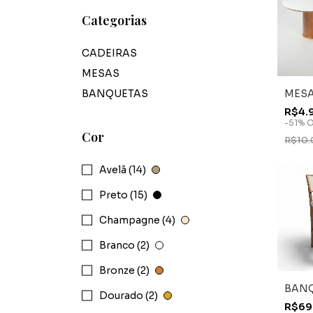
Categorias
CADEIRAS
MESAS
BANQUETAS
MESA
R$4.
-
51
%
O
Cor
R$10.
Avelã (14)
Preto (15)
Champagne (4)
Branco (2)
Bronze (2)
BANQ
Dourado (2)
R$69