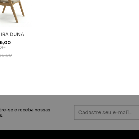
IRA DUNA
6,00
OFF
50,00
tre-se e receba nossas
s.