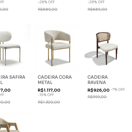
FF
-
28
%
OFF
-
28
%
OFF
0,00
R$689,00
R$689,00
IRA SAFIRA
CADEIRA CORA
CADEIRA
L
METAL
RAVENA
-
7
%
OFF
17,00
R$1.117,00
R$926,00
FF
-
15
%
OFF
R$999,00
20,00
R$1.320,00