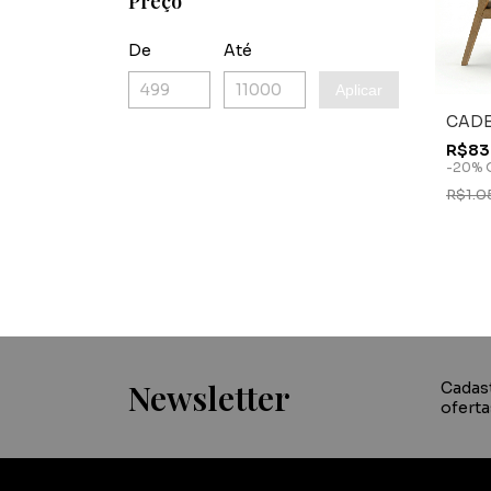
Preço
De
Até
Aplicar
CADE
R$83
-
20
%
R$1.0
Newsletter
Cadas
oferta