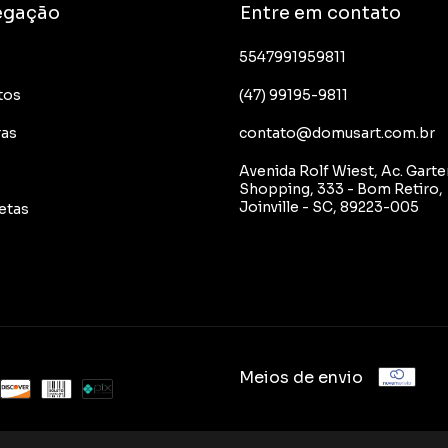
egação
Entre em contato
5547991959811
tos
(47) 99195-9811
ras
contato@domusart.com.br
s
Avenida Rolf Wiest, Ac. Garte
Shopping, 333 - Bom Retiro,
Joinville - SC, 89223-005
etas
Meios de envio