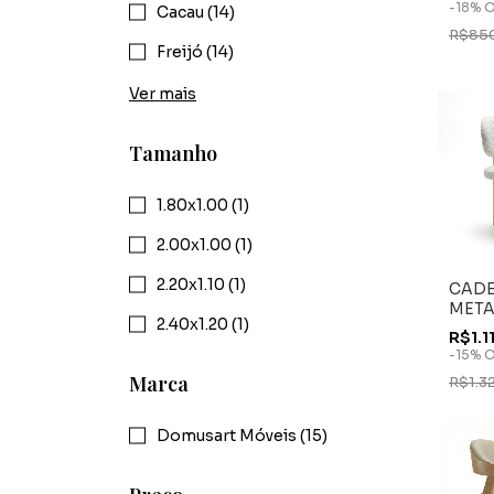
-
18
%
O
Cacau (14)
R$85
Freijó (14)
Ver mais
Tamanho
1.80x1.00 (1)
2.00x1.00 (1)
2.20x1.10 (1)
CADE
META
2.40x1.20 (1)
R$1.1
-
15
%
O
Marca
R$1.3
Domusart Móveis (15)